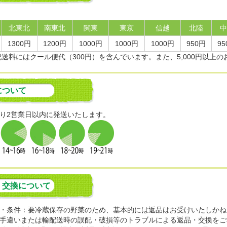
北東北
南東北
関東
東京
信越
北陸
中
1300円
1200円
1000円
1000円
1000円
950円
95
記送料にはクール便代（300円）を含んでいます。また、5,000円以
について
り2営業日以内に発送いたします。
・交換について
・条件：要冷蔵保存の野菜のため、基本的には返品はお受けいたしかね
手違いまたは輸配送時の誤配・破損等のトラブルによる返品・交換をご