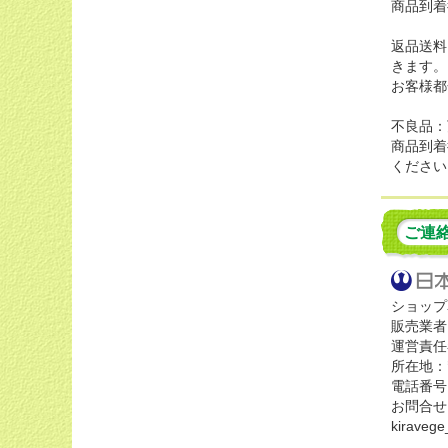
商品到着
返品送料
きます。
お客様都
不良品：
商品到着
ください
ご連
ショップ
販売業者
運営責任
所在地：
電話番号：0
お問合せ
kiraveg