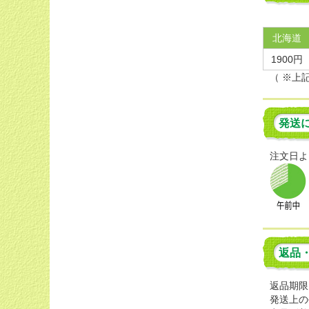
北海道
1900円
（ ※上
発送
注文日よ
返品
返品期限
発送上の