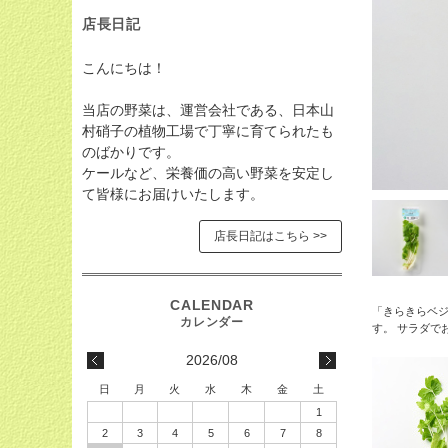
店長日記
こんにちは！
当店の野菜は、運営会社である、日本山
村硝子の植物工場で丁寧に育てられたも
のばかりです。
ケールなど、栄養価の高い野菜を安定し
て皆様にお届けいたします。
店長日記はこちら >>
「きらきらベジ
す。 サラダで
2026/08
日
月
火
水
木
金
土
1
2
3
4
5
6
7
8