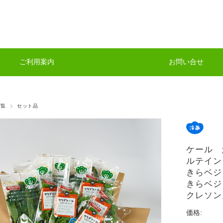
ご利用案内
お問い合せ
一覧
セット品
ケール 
ルテイン
きらベジ
きらベジ
クレソン
価格: