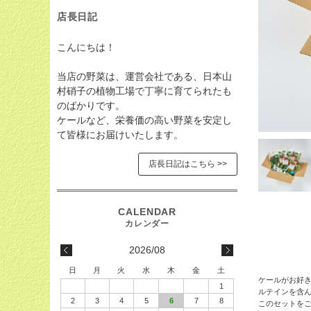
店長日記
こんにちは！
当店の野菜は、運営会社である、日本山
村硝子の植物工場で丁寧に育てられたも
のばかりです。
ケールなど、栄養価の高い野菜を安定し
て皆様にお届けいたします。
店長日記はこちら >>
2026/08
日
月
火
水
木
金
土
ケールがお好
1
ルテインを含
2
3
4
5
6
7
8
このセットを