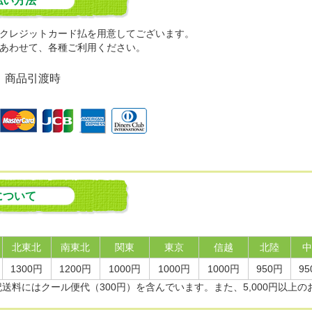
払い方法
クレジットカード払を用意してございます。
あわせて、各種ご利用ください。
：商品引渡時
について
北東北
南東北
関東
東京
信越
北陸
中
1300円
1200円
1000円
1000円
1000円
950円
95
記送料にはクール便代（300円）を含んでいます。また、5,000円以