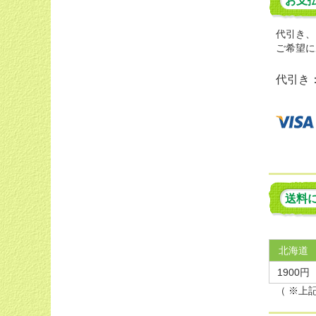
お支
代引き、
ご希望に
代引き
送料
北海道
1900円
（ ※上