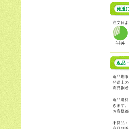
発送
注文日よ
返品
返品期限
発送上の
商品到着
返品送料
きます。
お客様都
不良品：
商品到着