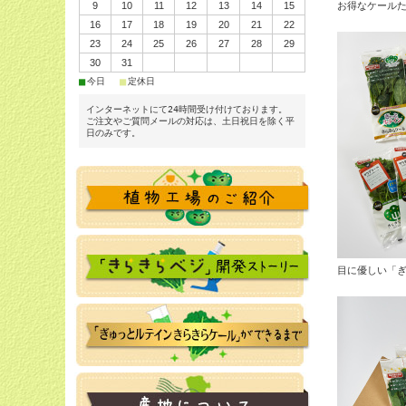
9
10
11
12
13
14
15
お得なケール
16
17
18
19
20
21
22
23
24
25
26
27
28
29
30
31
■
■
今日
定休日
インターネットにて24時間受け付けております。
ご注文やご質問メールの対応は、土日祝日を除く平
日のみです。
目に優しい「ぎ