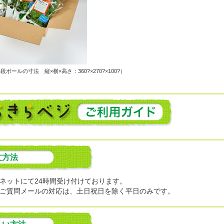
ボールの寸法 縦×横×高さ：360?×270?×100?）
文方法
ネットにて24時間受け付けております。
ご質問メールの対応は、土日祝日を除く平日のみです。